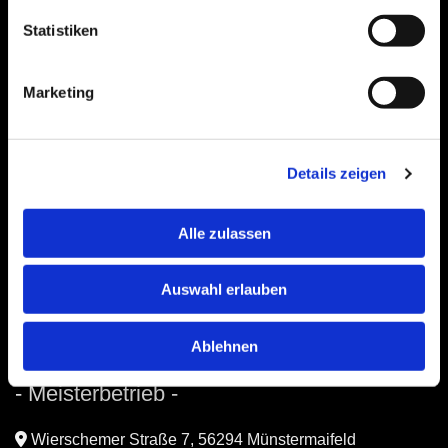
Statistiken
Bitte akzeptieren Sie Marketing-Cookies, um
diese Karte anzuzeigen.
Accept cookies
Marketing
Details zeigen
Alle zulassen
Auswahl erlauben
Ablehnen
Gottschild Landtechnik
- Meisterbetrieb -

Wierschemer Straße 7, 56294 Münstermaifeld