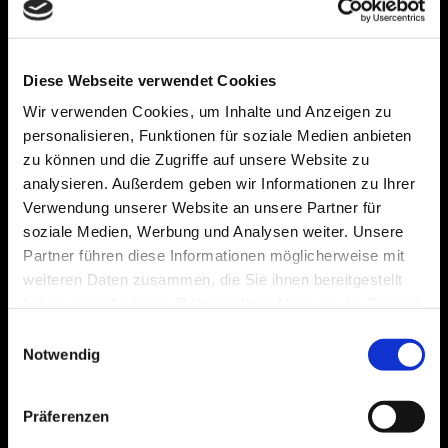
- Meisterbetrieb -

Talstraße 15, 56587 Oberraden
Diese Webseite verwendet Cookies

02634 9404433
Wir verwenden Cookies, um Inhalte und Anzeigen zu

0170 4857824
personalisieren, Funktionen für soziale Medien anbieten
zu können und die Zugriffe auf unsere Website zu

info@puderbach-landtechnik.de
analysieren. Außerdem geben wir Informationen zu Ihrer

www.puderbach-landtechnik.de
Verwendung unserer Website an unsere Partner für
soziale Medien, Werbung und Analysen weiter. Unsere
Partner führen diese Informationen möglicherweise mit
Telefonisch erreichbar:
weiteren Daten zusammen, die Sie ihnen bereitgestellt
haben oder die sie im Rahmen Ihrer Nutzung der Dienste
Montag - Freitag
07:00 - 12:00
gesammelt haben.
13:00 - 16:00
Einwilligungsauswahl
Notwendig
Präferenzen